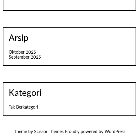
Arsip
Oktober 2025
September 2025
Kategori
Tak Berkategori
Theme by
Scissor Themes
Proudly powered by
WordPress