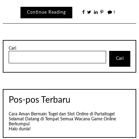
Continue Reading
1
Cari
Cari
Pos-pos Terbaru
Cara Aman Bermain Togel dan Slot Online di Partaitogel
Selamat Datang di Tempat Semua Wacana Game Online
Berkumpul
Halo dunia!