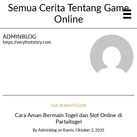
Semua Cerita Tentang Game
Online
ADMINBLOG
https://verythotstory.com
TAK BERKATEGORI
Cara Aman Bermain Togel dan Slot Online di
Partaitogel
By
Adminblog
on
Kamis, Oktober 2, 2025