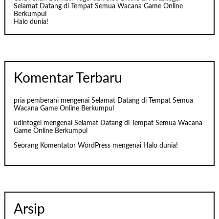
Selamat Datang di Tempat Semua Wacana Game Online
Berkumpul
Halo dunia!
Komentar Terbaru
pria pemberani
mengenai
Selamat Datang di Tempat Semua
Wacana Game Online Berkumpul
udintogel
mengenai
Selamat Datang di Tempat Semua Wacana
Game Online Berkumpul
Seorang Komentator WordPress
mengenai
Halo dunia!
Arsip